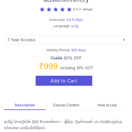
star
star
star
star
star
5.0 (1 ratings)
Instructor:
CA N Raja
Language:
தமிழ்
Validity Period:
365 days
60% OFF
₹2499
₹999
including 18% GST
Add to Cart
Description
Course Content
How to Use
தமிழ் மொழியில் நிதி மேலாண்மை - இந்த ஆன்லைன் பாடநெறிகளுக்கு
உங்களை வரவேற்கிறோம்.