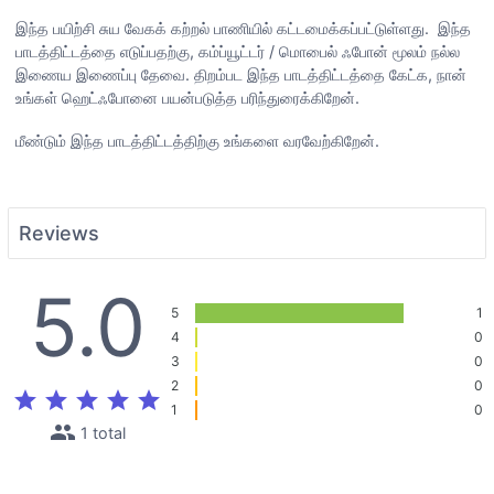
இந்த பயிற்சி சுய வேகக் கற்றல் பாணியில் கட்டமைக்கப்பட்டுள்ளது. இந்த
பாடத்திட்டத்தை எடுப்பதற்கு, கம்ப்யூட்டர் / மொபைல் ஃபோன் மூலம் நல்ல
இணைய இணைப்பு தேவை. திறம்பட இந்த பாடத்திட்டத்தை கேட்க, நான்
உங்கள் ஹெட்ஃபோனை பயன்படுத்த பரிந்துரைக்கிறேன்.
மீண்டும் இந்த பாடத்திட்டத்திற்கு உங்களை வரவேற்கிறேன்.
Reviews
5.0
5
1
4
0
3
0
2
0
star
star
star
star
star
1
0
people
1 total