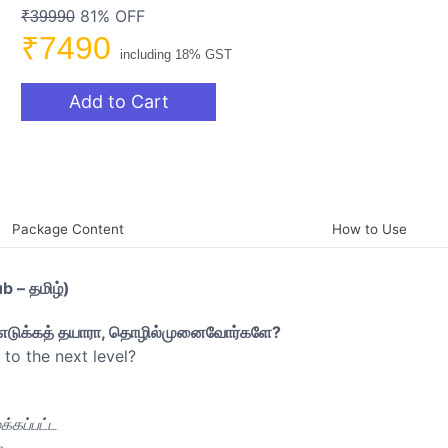
81% OFF
₹39990
₹7490
including 18% GST
Add to Cart
Package Content
How to Use
 – தமிழ்)
க எடுக்கத் தயாரா, தொழில்முனைவோர்களே?
to the next level?
கப்பட்ட
்.