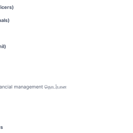
ficers)
nals)
il)
financial management தொடர்பான
rs